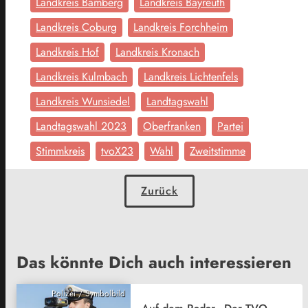
Landkreis Bamberg
Landkreis Bayreuth
Landkreis Coburg
Landkreis Forchheim
Landkreis Hof
Landkreis Kronach
Landkreis Kulmbach
Landkreis Lichtenfels
Landkreis Wunsiedel
Landtagswahl
Landtagswahl 2023
Oberfranken
Partei
Stimmkreis
tvoX23
Wahl
Zweitstimme
Zurück
Das könnte Dich auch interessieren
Polizei / Symbolbild