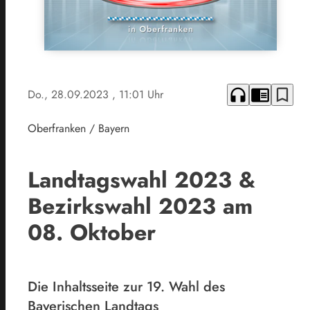
headphones
chrome_reader_mode
bookmark_border
Do., 28.09.2023
, 11:01 Uhr
Oberfranken / Bayern
Landtagswahl 2023 &
Bezirkswahl 2023 am
08. Oktober
Die Inhaltsseite zur 19. Wahl des
Bayerischen Landtags