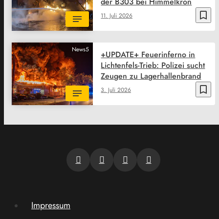
der B303 bei Himmelkron
bookmark_border
11. Juli 2026
News5
+UPDATE+ Feuerinferno in
Lichtenfels-Trieb: Polizei sucht
Zeugen zu Lagerhallenbrand
bookmark_border
3. Juli 2026
Impressum