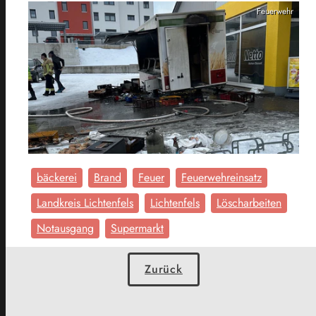
Feuerwehr
bäckerei
Brand
Feuer
Feuerwehreinsatz
Landkreis Lichtenfels
Lichtenfels
Löscharbeiten
Notausgang
Supermarkt
Zurück