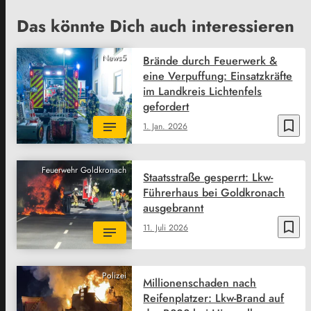
Das könnte Dich auch interessieren
News5
Brände durch Feuerwerk &
eine Verpuffung: Einsatzkräfte
im Landkreis Lichtenfels
gefordert
bookmark_border
1. Jan. 2026
Feuerwehr Goldkronach
Staatsstraße gesperrt: Lkw-
Führerhaus bei Goldkronach
ausgebrannt
bookmark_border
11. Juli 2026
Polizei
Millionenschaden nach
Reifenplatzer: Lkw-Brand auf