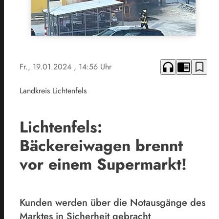
headphones
chrome_reader_mode
bookmark_border
Fr., 19.01.2024
, 14:56 Uhr
Landkreis Lichtenfels
Lichtenfels:
Bäckereiwagen brennt
vor einem Supermarkt!
Kunden werden über die Notausgänge des
Marktes in Sicherheit gebracht