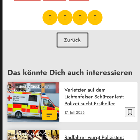
Zurück
Das könnte Dich auch interessieren
Shutterstock / Stockfoto /
Verletzter auf dem
Symbolfoto
Lichtenfelser Schützenfest:
Polizei sucht Ersthelfer
bookmark_border
17. Juli 2026
Shutterstock / Stockfoto /
Radfahrer würgt Polizisten:
Symbolfoto