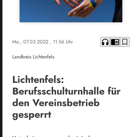
headphones
chrome_reader_mode
bookmark_border
Mo., 07.03.2022
, 11:56 Uhr
Landkreis Lichtenfels
Lichtenfels:
Berufsschulturnhalle für
den Vereinsbetrieb
gesperrt