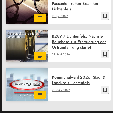
Passanten retten Beamten in
Lichtenfels
bookmark_border
11. Juli 2026
Shutterstock / Stockfoto /
B289 / Lichtenfels: Nächste
Symbolfoto
Bauphase zur Erneuerung der
Ortsumfahrung startet
bookmark_border
21. Mai 2026
Kommunalwahl 2026: Stadt &
Landkreis Lichtenfels
bookmark_border
2. März 2026