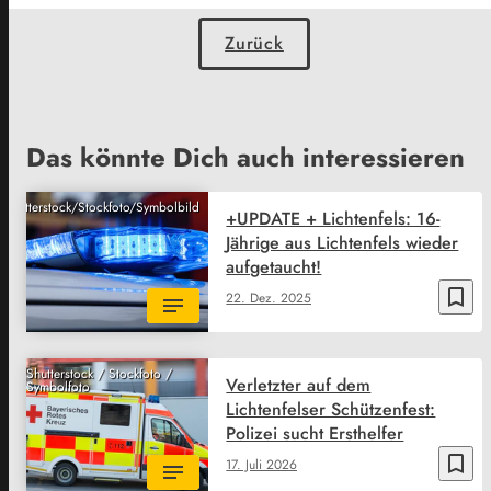
Zurück
Das könnte Dich auch interessieren
Shutterstock/Stockfoto/Symbolbild
+UPDATE + Lichtenfels: 16-
Jährige aus Lichtenfels wieder
aufgetaucht!
bookmark_border
22. Dez. 2025
Shutterstock / Stockfoto /
Verletzter auf dem
Symbolfoto
Lichtenfelser Schützenfest:
Polizei sucht Ersthelfer
bookmark_border
17. Juli 2026