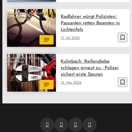
Shutterstock / Stockfoto /
Radfahrer würgt Polizisten:
Symbolfoto
Passanten retten Beamten in
Lichtenfels
bookmark_border
11. Juli 2026
Shutterstock / Stockfoto /
Kulmbach: Reifendiebe
Symbolfoto
schlagen erneut zu - Polizei
sichert erste Spuren
bookmark_border
12. Mai 2026