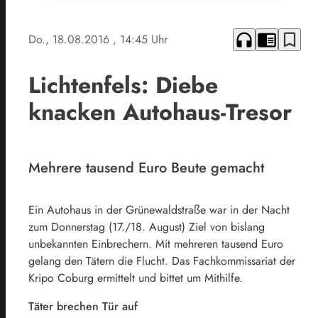
headphones
chrome_reader_mode
bookmark_border
Do., 18.08.2016
, 14:45 Uhr
Lichtenfels: Diebe
knacken Autohaus-Tresor
Mehrere tausend Euro Beute gemacht
Ein Autohaus in der Grünewaldstraße war in der Nacht
zum Donnerstag (17./18. August) Ziel von bislang
unbekannten Einbrechern. Mit mehreren tausend Euro
gelang den Tätern die Flucht. Das Fachkommissariat der
Kripo Coburg ermittelt und bittet um Mithilfe.
Täter brechen Tür auf