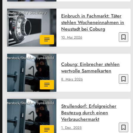
Shutterstock / Stockfoto /
Einbruch in Fachmarkt: Täter
Symbolfoto
stehlen Wocheneinnahmen in
Neustadt bei Coburg
bookmark_border
10. Mai 2026
Shutterstock/Stockfoto/Symbolbild
Coburg: Einbrecher stehlen
wertvolle Sammelkarten
bookmark_border
8. März 2026
Shutterstock/Stockfoto/Symbolbild
Strullendorf: Erfolgreicher
Beutezug durch einen
Verbrauchermarkt
bookmark_border
1. Dez. 2025