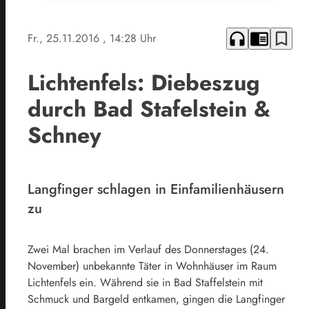
headphones
chrome_reader_mode
bookmark_border
Fr., 25.11.2016
, 14:28 Uhr
Lichtenfels: Diebeszug
durch Bad Stafelstein &
Schney
Langfinger schlagen in Einfamilienhäusern
zu
Zwei Mal brachen im Verlauf des Donnerstages (24.
November) unbekannte Täter in Wohnhäuser im Raum
Lichtenfels ein. Während sie in Bad Staffelstein mit
Schmuck und Bargeld entkamen, gingen die Langfinger