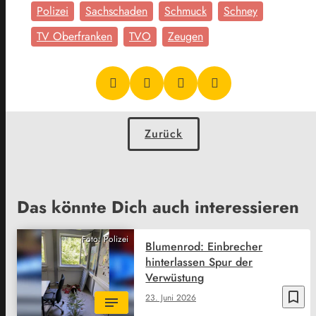
Polizei
Sachschaden
Schmuck
Schney
TV Oberfranken
TVO
Zeugen
Zurück
Das könnte Dich auch interessieren
Foto: Polizei
Blumenrod: Einbrecher
hinterlassen Spur der
Verwüstung
bookmark_border
23. Juni 2026