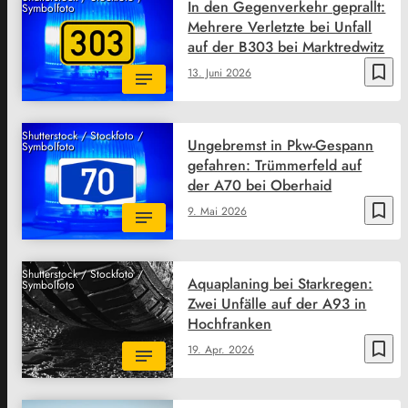
In den Gegenverkehr geprallt:
Symbolfoto
Mehrere Verletzte bei Unfall
auf der B303 bei Marktredwitz
bookmark_border
13. Juni 2026
Shutterstock / Stockfoto /
Ungebremst in Pkw-Gespann
Symbolfoto
gefahren: Trümmerfeld auf
der A70 bei Oberhaid
bookmark_border
9. Mai 2026
Shutterstock / Stockfoto /
Aquaplaning bei Starkregen:
Symbolfoto
Zwei Unfälle auf der A93 in
Hochfranken
bookmark_border
19. Apr. 2026