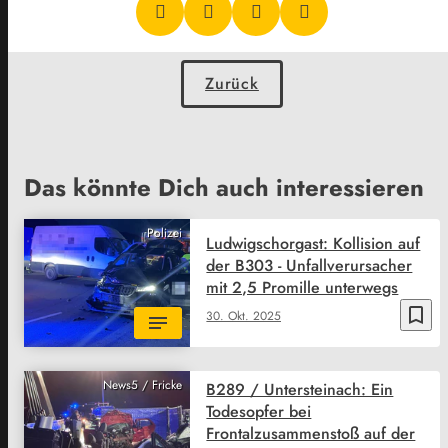
Zurück
Das könnte Dich auch interessieren
Polizei
Ludwigschorgast: Kollision auf
der B303 - Unfallverursacher
mit 2,5 Promille unterwegs
bookmark_border
30. Okt. 2025
News5 / Fricke
B289 / Untersteinach: Ein
Todesopfer bei
Frontalzusammenstoß auf der