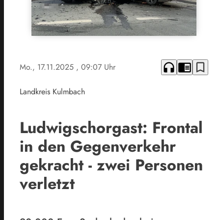
headphones
chrome_reader_mode
bookmark_border
Mo., 17.11.2025
, 09:07 Uhr
Landkreis Kulmbach
Ludwigschorgast: Frontal
in den Gegenverkehr
gekracht - zwei Personen
verletzt