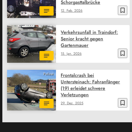
Schorgasttalbrücke
bookmark_border
12. Feb. 2026
Polizei
Verkehrsunfall in Traindorf:
Senior kracht gegen
Gartenmauer
bookmark_border
15. Jan. 2026
Polizei
Frontalcrash bei
Untersteinach: Fahranfänger
(19) erleidet schwere
Verletzungen
bookmark_border
29. Dez. 2025