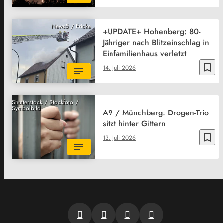
News5 / Fricke
+UPDATE+ Hohenberg: 80-
Jähriger nach Blitzeinschlag in
Einfamilienhaus verletzt
bookmark_border
14. Juli 2026
Shutterstock / Stockfoto /
Symbolbild
A9 / Münchberg: Drogen-Trio
sitzt hinter Gittern
bookmark_border
13. Juli 2026