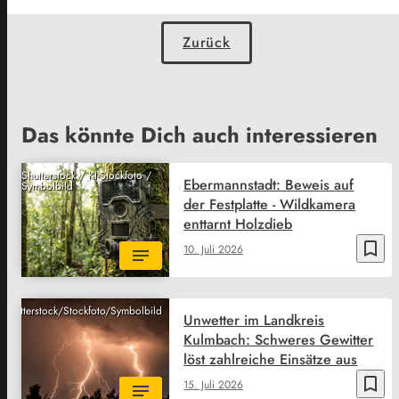
Zurück
Das könnte Dich auch interessieren
Shutterstock / KI-Stockfoto /
Ebermannstadt: Beweis auf
Symbolbild
der Festplatte - Wildkamera
enttarnt Holzdieb
bookmark_border
10. Juli 2026
Shutterstock/Stockfoto/Symbolbild
Unwetter im Landkreis
Kulmbach: Schweres Gewitter
löst zahlreiche Einsätze aus
bookmark_border
15. Juli 2026