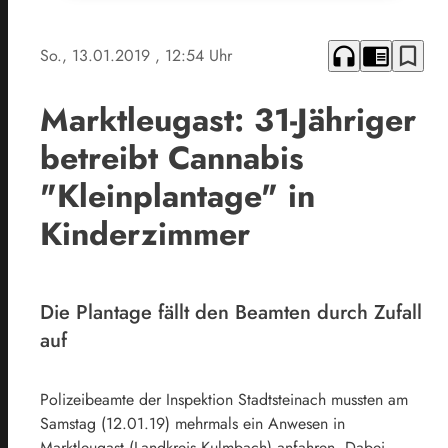
headphones
chrome_reader_mode
bookmark_border
So., 13.01.2019
, 12:54 Uhr
Marktleugast: 31-Jähriger
betreibt Cannabis
"Kleinplantage" in
Kinderzimmer
Die Plantage fällt den Beamten durch Zufall
auf
Polizeibeamte der Inspektion Stadtsteinach mussten am
Samstag (12.01.19) mehrmals ein Anwesen in
Marktleugast (Landkreis Kulmbach) anfahren. Dabei