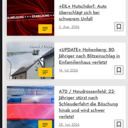
+EIL+ Hutschdorf: Auto
überschlägt sich bei
schwerem Unfall
bookmark_border
3. Aug. 2026
News5 / Fricke
+UPDATE+ Hohenberg: 80-
Jähriger nach Blitzeinschlag in
Einfamilienhaus verletzt
bookmark_border
14. Juli 2026
Shutterstock / Stockfoto /
A70 / Neudrossenfeld: 22-
Symbolbild
Jähriger stürzt nach
Schleuderfahrt die Böschung
hinab und wird schwer
verletzt
bookmark_border
28. Juni 2026