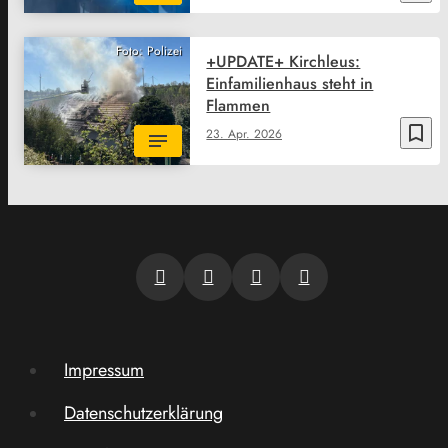
Foto: Polizei
+UPDATE+ Kirchleus:
Einfamilienhaus steht in
Flammen
bookmark_border
23. Apr. 2026
Impressum
Datenschutzerklärung