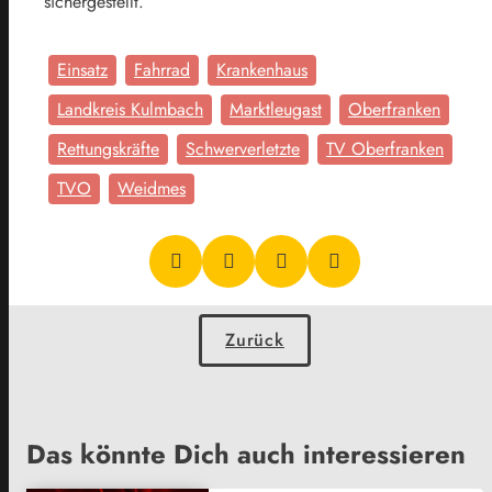
sichergestellt.
Einsatz
Fahrrad
Krankenhaus
Landkreis Kulmbach
Marktleugast
Oberfranken
Rettungskräfte
Schwerverletzte
TV Oberfranken
TVO
Weidmes
Zurück
Das könnte Dich auch interessieren