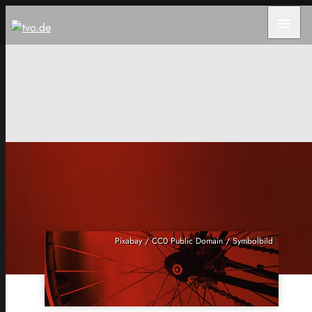
menu
Pixabay / CC0 Public Domain / Symbolbild