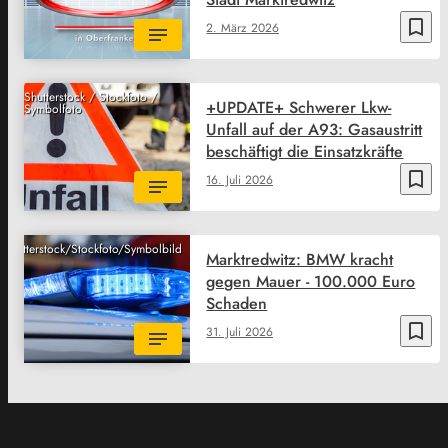
bookmark_border
2. März 2026
Shutterstock / Stockfoto /
+UPDATE+ Schwerer Lkw-
Symbolfoto
Unfall auf der A93: Gasaustritt
beschäftigt die Einsatzkräfte
bookmark_border
16. Juli 2026
Shutterstock/Stockfoto/Symbolbild
Marktredwitz: BMW kracht
gegen Mauer - 100.000 Euro
Schaden
bookmark_border
31. Juli 2026