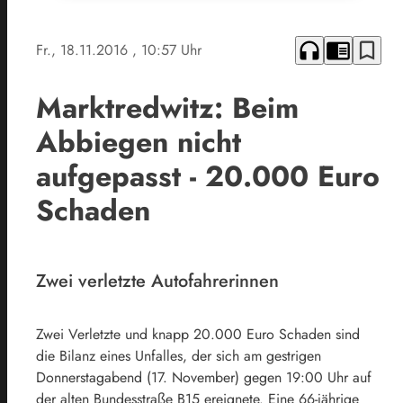
headphones
chrome_reader_mode
bookmark_border
Fr., 18.11.2016
, 10:57 Uhr
Marktredwitz: Beim
Abbiegen nicht
aufgepasst - 20.000 Euro
Schaden
Zwei verletzte Autofahrerinnen
Zwei Verletzte und knapp 20.000 Euro Schaden sind
die Bilanz eines Unfalles, der sich am gestrigen
Donnerstagabend (17. November) gegen 19:00 Uhr auf
der alten Bundesstraße B15 ereignete. Eine 66-jährige