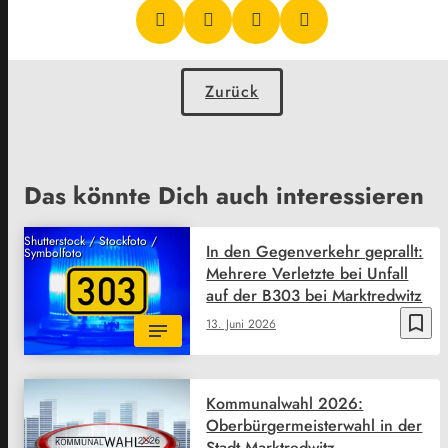
Zurück
Das könnte Dich auch interessieren
Shutterstock / Stockfoto /
In den Gegenverkehr geprallt:
Symbolfoto
Mehrere Verletzte bei Unfall
auf der B303 bei Marktredwitz
bookmark_border
13. Juni 2026
Kommunalwahl 2026:
Oberbürgermeisterwahl in der
Stadt Marktredwitz