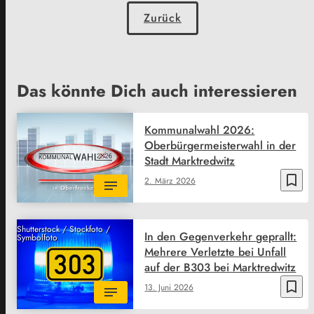
Zurück
Das könnte Dich auch interessieren
Kommunalwahl 2026:
Oberbürgermeisterwahl in der
Stadt Marktredwitz
bookmark_border
2. März 2026
Shutterstock / Stockfoto /
In den Gegenverkehr geprallt:
Symbolfoto
Mehrere Verletzte bei Unfall
auf der B303 bei Marktredwitz
bookmark_border
13. Juni 2026