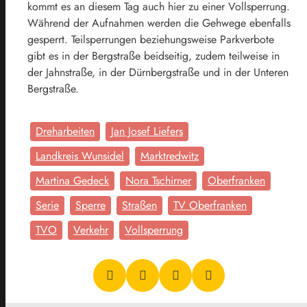
kommt es an diesem Tag auch hier zu einer Vollsperrung.
Während der Aufnahmen werden die Gehwege ebenfalls
gesperrt. Teilsperrungen beziehungsweise Parkverbote
gibt es in der Bergstraße beidseitig, zudem teilweise in
der Jahnstraße, in der Dürnbergstraße und in der Unteren
Bergstraße.
Dreharbeiten
Jan Josef Liefers
Landkreis Wunsidel
Marktredwitz
Martina Gedeck
Nora Tschirner
Oberfranken
Serie
Sperre
Straßen
TV Oberfranken
TVO
Verkehr
Vollsperrung