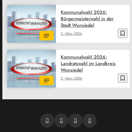
Kommunalwahl 2026:
Bürgermeisterwahl in der
Stadt Wunsiedel
bookmark_border
2. März 2026
Kommunalwahl 2026:
Landratswahl im Landkreis
Wunsiedel
bookmark_border
2. März 2026