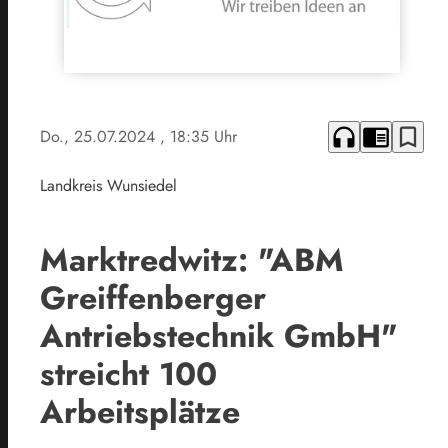
headphones
chrome_reader_mode
bookmark_border
Do., 25.07.2024
, 18:35 Uhr
Landkreis Wunsiedel
Marktredwitz: "ABM
Greiffenberger
Antriebstechnik GmbH"
streicht 100
Arbeitsplätze