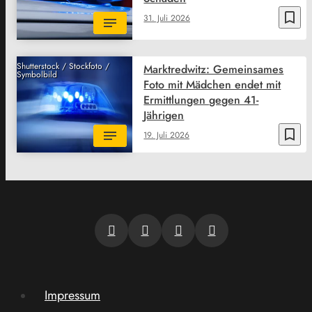
bookmark_border
31. Juli 2026
Shutterstock / Stockfoto /
Marktredwitz: Gemeinsames
Symbolbild
Foto mit Mädchen endet mit
Ermittlungen gegen 41-
Jährigen
bookmark_border
19. Juli 2026
Impressum