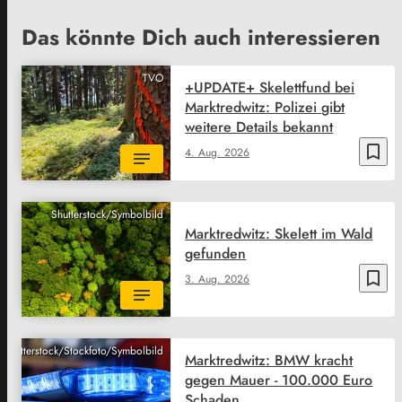
Das könnte Dich auch interessieren
TVO
+UPDATE+ Skelettfund bei
Marktredwitz: Polizei gibt
weitere Details bekannt
bookmark_border
4. Aug. 2026
Shutterstock/Symbolbild
Marktredwitz: Skelett im Wald
gefunden
bookmark_border
3. Aug. 2026
Shutterstock/Stockfoto/Symbolbild
Marktredwitz: BMW kracht
gegen Mauer - 100.000 Euro
Schaden