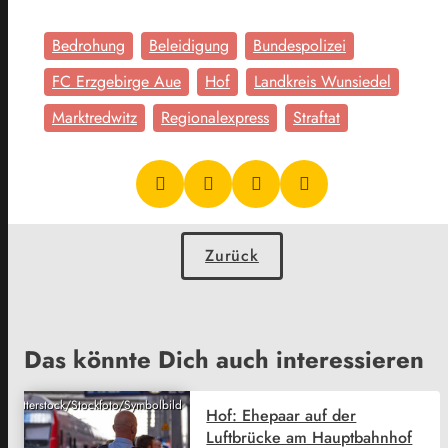
Bedrohung
Beleidigung
Bundespolizei
FC Erzgebirge Aue
Hof
Landkreis Wunsiedel
Marktredwitz
Regionalexpress
Straftat
Zurück
Das könnte Dich auch interessieren
Shutterstock/Stockfoto/Symbolbild
Hof: Ehepaar auf der
Luftbrücke am Hauptbahnhof