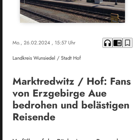
headphones
chrome_reader_mode
bookmark_border
Mo., 26.02.2024
, 15:57 Uhr
Landkreis Wunsiedel / Stadt Hof
Marktredwitz / Hof: Fans
von Erzgebirge Aue
bedrohen und belästigen
Reisende