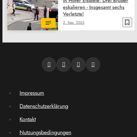
in Hofer Eisdiele: Drei Brüder
eskalieren - Insgesamt sechs
Verletzte!
bookmark_border
2. Sep. 2025
Impressum
Datenschutzerklärung
Kontakt
Nutzungsbedingungen