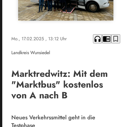
headphones
chrome_reader_mode
bookmark_border
Mo., 17.02.2025
, 13:12 Uhr
Landkreis Wunsiedel
Marktredwitz: Mit dem
"Marktbus" kostenlos
von A nach B
Neues Verkehrssmittel geht in die
Testphase