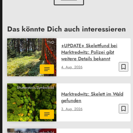
Das könnte Dich auch interessieren
TVO
+UPDATE+ Skelettfund bei
Marktredwitz: Polizei gibt
weitere Details bekannt
bookmark_border
4. Aug. 2026
Shutterstock/Symbolbild
Marktredwitz: Skelett im Wald
gefunden
bookmark_border
3. Aug. 2026
Shutterstock/Stockfoto/Symbolbild