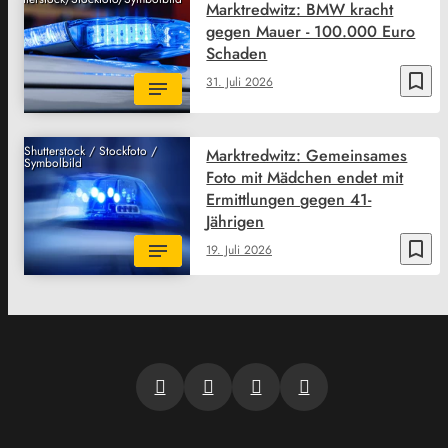
Marktredwitz: BMW kracht
gegen Mauer - 100.000 Euro
Schaden
bookmark_border
31. Juli 2026
Shutterstock / Stockfoto /
Marktredwitz: Gemeinsames
Symbolbild
Foto mit Mädchen endet mit
Ermittlungen gegen 41-
Jährigen
bookmark_border
19. Juli 2026