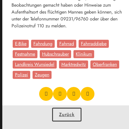
Beobachtungen gemacht haben oder Hinweise zum
Aufenthaltsort des flüchtigen Mannes geben können, sich
unter der Telefonnummer 09231/96760 oder über den
Polizeinotruf 110 zu melden.
E-Bike
Fahndung
Fahrrad
Fahrraddiebe
Festnahme
Hubschrauber
Klinikum
Landkreis Wunsiedel
Marktredwitz
Oberfranken
Polizei
Zeugen
Zurück