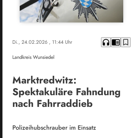
headphones
chrome_reader_mode
bookmark_border
Di., 24.02.2026
, 11:44 Uhr
Landkreis Wunsiedel
Marktredwitz:
Spektakuläre Fahndung
nach Fahrraddieb
Polizeihubschrauber im Einsatz