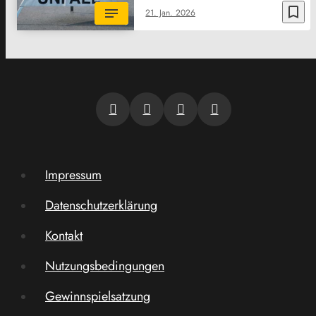
bookmark_border
21. Jan. 2026
Impressum
Datenschutzerklärung
Kontakt
Nutzungsbedingungen
Gewinnspielsatzung