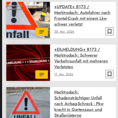
Shutterstock / Stockfoto /
+UPDATE+ B173 /
Symbolfoto
Marktrodach: Autofahrer nach
Frontal-Crash mit einem Lkw
schwer verletzt
bookmark_border
20. Apr. 2026
+EILMELDUNG+ B173 /
Marktrodach: Schwerer
Verkehrsunfall mit mehreren
Verletzten
bookmark_border
17. Apr. 2026
Shutterstock / Stockfoto /
Marktrodach:
Symbolfoto
Schadensträchtiger Unfall
nach Airbag-Schreck - Pkw
kracht in Gartenzaun und
Straßenlaterne