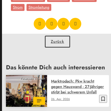
Strom
Stromleitung
Zurück
Das könnte Dich auch interessieren
Feuerwehr Kronach
Marktrodach: Pkw kracht
gegen Hauswand - 27-Jähriger
stirbt bei schwerem Unfall
bookmark_border
26. Apr. 2026