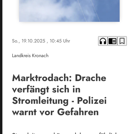
headphones
chrome_reader_mode
bookmark_border
So., 19.10.2025
, 10:45 Uhr
Landkreis Kronach
Marktrodach: Drache
verfängt sich in
Stromleitung - Polizei
warnt vor Gefahren