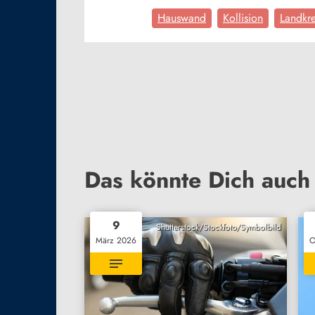
Hauswand
Kollision
Landkr
Das könnte Dich auch 
9
Shutterstock/Stockfoto/Symbolbild
März 2026
O