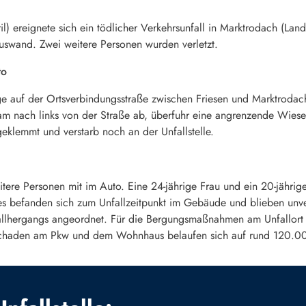
 ereignete sich ein tödlicher Verkehrsunfall in Marktrodach (Landk
Hauswand. Zwei weitere Personen wurden verletzt.
to
ge auf der Ortsverbindungsstraße zwischen Friesen und Marktrodach
am nach links von der Straße ab, überfuhr eine angrenzende Wies
klemmt und verstarb noch an der Unfallstelle.
tere Personen mit im Auto. Eine 24-jährige Frau und ein 20-jährig
s befanden sich zum Unfallzeitpunkt im Gebäude und blieben unver
fallhergangs angeordnet. Für die Bergungsmaßnahmen am Unfallor
chaden am Pkw und dem Wohnhaus belaufen sich auf rund 120.0