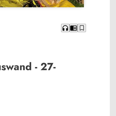
headphones
chrome_reader_mode
bookmark_border
swand - 27-