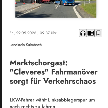
headphones
chrome_reader_mode
bookmark_border
Fr., 29.05.2026
, 09:37 Uhr
Landkreis Kulmbach
Marktschorgast:
"Cleveres" Fahrmanöver
sorgt für Verkehrschaos
LKW-Fahrer wählt Linksabbiegerspur um
nach rechts zu fahren