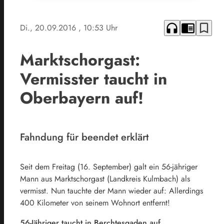
headphones
chrome_reader_mode
bookmark_border
Di., 20.09.2016
, 10:53 Uhr
Marktschorgast:
Vermisster taucht in
Oberbayern auf!
Fahndung für beendet erklärt
Seit dem Freitag (16. September) galt ein 56-jähriger
Mann aus Marktschorgast (Landkreis Kulmbach) als
vermisst. Nun tauchte der Mann wieder auf: Allerdings
400 Kilometer von seinem Wohnort entfernt!
56-Jähriger taucht in Berchtesgaden auf