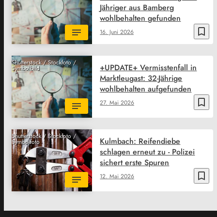
Jähriger aus Bamberg
wohlbehalten gefunden
bookmark_border
16. Juni 2026
Shutterstock / Stockfoto /
+UPDATE+ Vermisstenfall in
Symbolbild
Marktleugast: 32-Jährige
wohlbehalten aufgefunden
bookmark_border
27. Mai 2026
Shutterstock / Stockfoto /
Kulmbach: Reifendiebe
Symbolfoto
schlagen erneut zu - Polizei
sichert erste Spuren
bookmark_border
12. Mai 2026