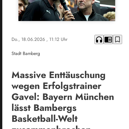
headphones
chrome_reader_mode
bookmark_border
Do., 18.06.2026
, 11:12 Uhr
Stadt Bamberg
Massive Enttäuschung
wegen Erfolgstrainer
Gavel: Bayern München
lässt Bambergs
Basketball-Welt