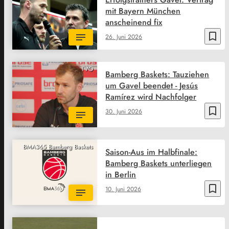
mit Bayern München
anscheinend fix
bookmark_border
26. Juni 2026
TVO
Bamberg Baskets: Tauziehen
um Gavel beendet - Jesús
Ramírez wird Nachfolger
bookmark_border
30. Juni 2026
BMA365 Bamberg Baskets
Saison-Aus im Halbfinale:
Bamberg Baskets unterliegen
in Berlin
bookmark_border
10. Juni 2026