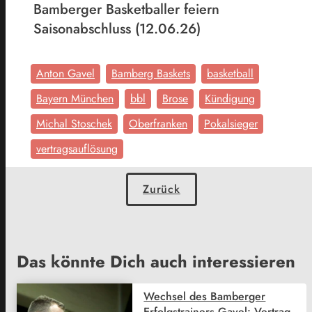
Bamberger Basketballer feiern
Saisonabschluss (12.06.26)
Anton Gavel
Bamberg Baskets
basketball
Bayern München
bbl
Brose
Kündigung
Michal Stoschek
Oberfranken
Pokalsieger
vertragsauflösung
Zurück
Das könnte Dich auch interessieren
Wechsel des Bamberger
Erfolgstrainers Gavel: Vertrag