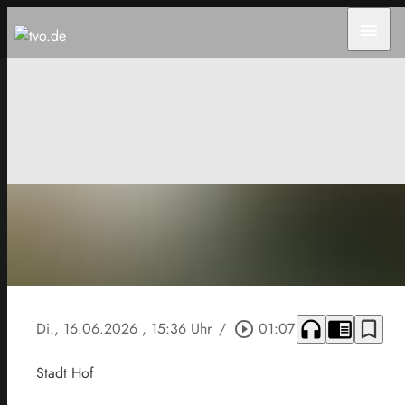
menu
headphones
chrome_reader_mode
bookmark_border
Di., 16.06.2026
, 15:36 Uhr
/
play_circle_outline
01:07
Stadt Hof