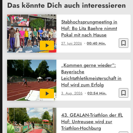
Das könnte Dich auch interessieren
TVO
Stabhochsprungmeeting in
Hof: Bo Lita Baehre nimmt
Pokal mit nach Hause
bookmark_border
27. Juni 2026
00:40 Min.
„Kommen gerne wieder“:
Bayerische
Leichtathletikmeisterschaft in
Hof wird zum Erfolg
bookmark_border
3. Aug. 2026
02:54 Min.
43. GEALAN-Triathlon der IfL
Hof: Untreusee wird zur
Triathlon-Hochburg