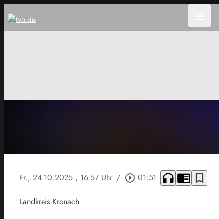
menu
headphones
chrome_reader_mode
bookmark_border
Fr., 24.10.2025
, 16:57 Uhr
/
play_circle_outline
01:51
Landkreis Kronach