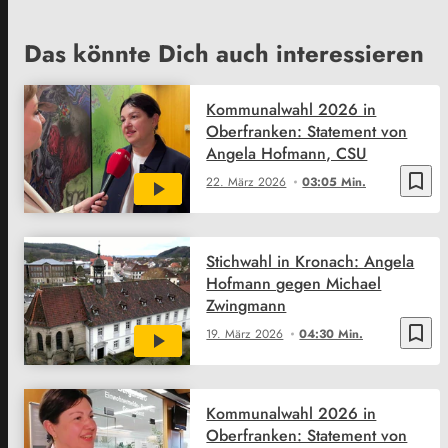
Das könnte Dich auch interessieren
Kommunalwahl 2026 in
Oberfranken: Statement von
Angela Hofmann, CSU
bookmark_border
22. März 2026
03:05 Min.
Stichwahl in Kronach: Angela
Hofmann gegen Michael
Zwingmann
bookmark_border
19. März 2026
04:30 Min.
Kommunalwahl 2026 in
Oberfranken: Statement von