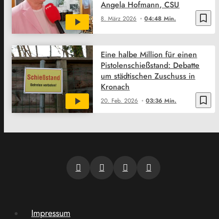
Angela Hofmann, CSU
bookmark_border
8. März 2026
04:48 Min.
Eine halbe Million für einen
Pistolenschießstand: Debatte
um städtischen Zuschuss in
Kronach
bookmark_border
20. Feb. 2026
03:36 Min.
Impressum