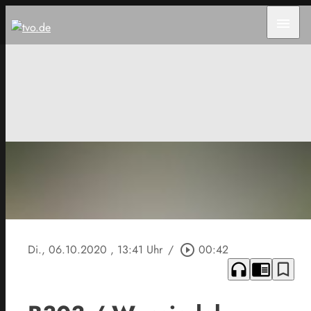
menu
Di., 06.10.2020
, 13:41 Uhr
/
play_circle_outline
00:42
headphones
chrome_reader_mode
bookmark_border