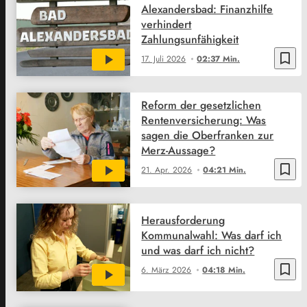
Alexandersbad: Finanzhilfe
verhindert
Zahlungsunfähigkeit
bookmark_border
17. Juli 2026
02:37 Min.
Reform der gesetzlichen
Rentenversicherung: Was
sagen die Oberfranken zur
Merz-Aussage?
bookmark_border
21. Apr. 2026
04:21 Min.
Herausforderung
Kommunalwahl: Was darf ich
und was darf ich nicht?
bookmark_border
6. März 2026
04:18 Min.