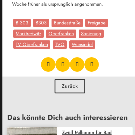
Woche früher als ursprünglich angenommen.
B 303
B303
Bundesstraße
Freigabe
Marktredwitz
Oberfranken
Sanierung
TV Oberfranken
TVO
Wunsiedel
Zurück
Das könnte Dich auch interessieren
Zwölf Millionen für Bad