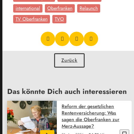
international
Oberfranken
Relaunch
TV Oberfranken
TVO
Zurück
Das könnte Dich auch interessieren
Reform der gesetzlichen
Rentenversicherung: Was
sagen die Oberfranken zur
Merz-Aussage?