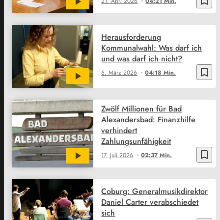
bookmark_border
21. Apr. 2026
04:21 Min.
Herausforderung
Kommunalwahl: Was darf ich
und was darf ich nicht?
bookmark_border
6. März 2026
04:18 Min.
Zwölf Millionen für Bad
Alexandersbad: Finanzhilfe
verhindert
Zahlungsunfähigkeit
bookmark_border
17. Juli 2026
02:37 Min.
Coburg: Generalmusikdirektor
Daniel Carter verabschiedet
sich