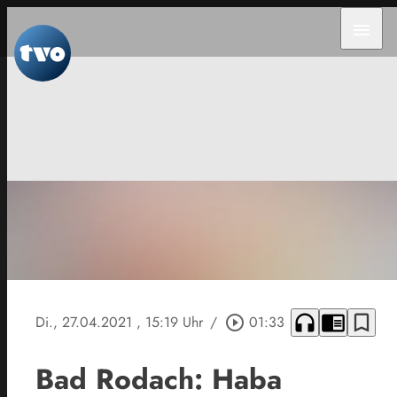
menu
headphones
chrome_reader_mode
bookmark_border
Di., 27.04.2021
, 15:19 Uhr
/
play_circle_outline
01:33
Bad Rodach: Haba