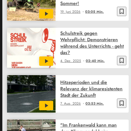
Sommer!
bookmark_border
19. Juni 2026
03:05 Min.
Schulstreik gegen
Wehrpflicht: Demonstrieren
während des Unterrichts - geht
das?
bookmark_border
4. Dez. 2025
02:40 Min.
Hitzeperioden und die
Relevanz der klimaresistenten
Stadt der Zukunft
bookmark_border
7. Aug. 2026
03:53 Min.
"Im Frankenwald kann man