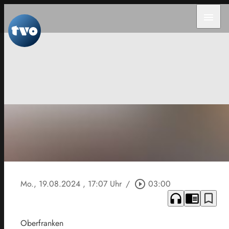
menu
Mo., 19.08.2024
, 17:07 Uhr
/
play_circle_outline
03:00
headphones
chrome_reader_mode
bookmark_border
Oberfranken