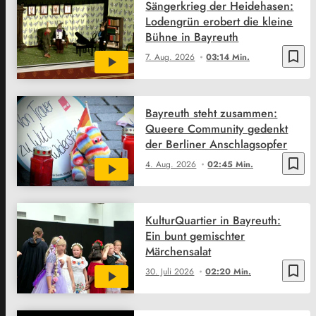
Sängerkrieg der Heidehasen:
Lodengrün erobert die kleine
Bühne in Bayreuth
bookmark_border
7. Aug. 2026
03:14 Min.
Bayreuth steht zusammen:
Queere Community gedenkt
der Berliner Anschlagsopfer
bookmark_border
4. Aug. 2026
02:45 Min.
KulturQuartier in Bayreuth:
Ein bunt gemischter
Märchensalat
bookmark_border
30. Juli 2026
02:20 Min.