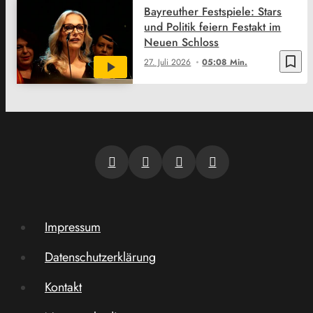
Bayreuther Festspiele: Stars
und Politik feiern Festakt im
Neuen Schloss
bookmark_border
27. Juli 2026
05:08 Min.
Impressum
Datenschutzerklärung
Kontakt