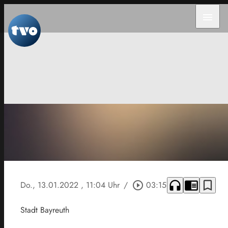
menu
headphones
chrome_reader_mode
bookmark_border
Do., 13.01.2022
, 11:04 Uhr
/
play_circle_outline
03:15
Stadt Bayreuth