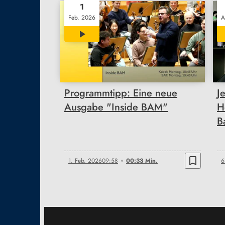
1
Feb. 2026
A
00:33
Programmtipp: Eine neue
J
Ausgabe "Inside BAM"
H
B
bookmark_border
1. Feb. 2026
09:58
00:33 Min.
6