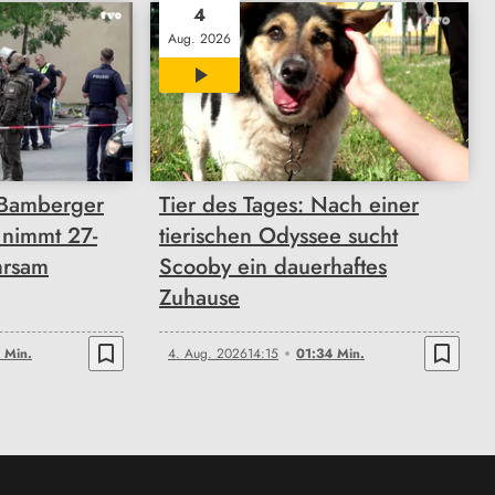
4
Aug. 2026
01:34
 Bamberger
Tier des Tages: Nach einer
 nimmt 27-
tierischen Odyssee sucht
hrsam
Scooby ein dauerhaftes
Zuhause
bookmark_border
bookmark_border
 Min.
4. Aug. 2026
14:15
01:34 Min.