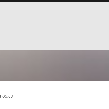
tline
05:03