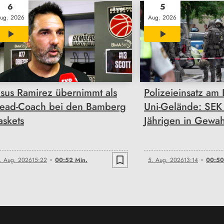
6
5
ug. 2026
Aug. 2026
00:52
00:50
esus Ramirez übernimmt als
Polizeieinsatz am
ead-Coach bei den Bamberg
Uni-Gelände: SEK
askets
Jährigen in Gewa
bookmark_border
. Aug. 2026
15:22
00:52 Min.
5. Aug. 2026
13:14
00:50