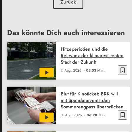
Zurück
Das könnte Dich auch interessieren
Hitzeperioden und die
Relevanz der klimaresistenten
Stadt der Zukunft
bookmark_border
7. Aug. 2026
03:53 Min.
Blut für Kinoticket: BRK will
mit Spendenevents den
Sommerengpass überbrücken
bookmark_border
3. Aug. 2026
06:28 Min.