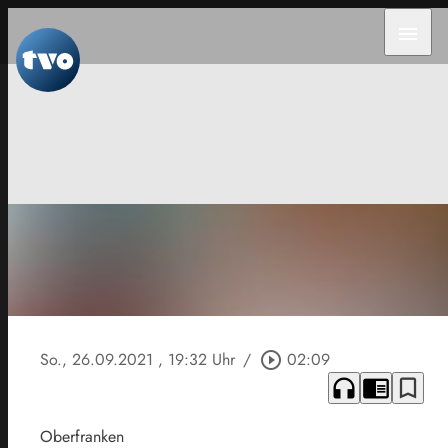
menu
So., 26.09.2021
, 19:32 Uhr
/
play_circle_outline
02:09
headphones
chrome_reader_mode
bookmark_border
Oberfranken