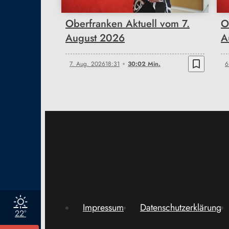
Oberfranken Aktuell vom 7.
O
August 2026
A
bookmark_border
7. Aug. 2026
18:31
30:02 Min.
6
Impressum
Datenschutzerklärung
22°