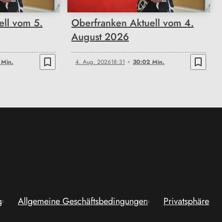
ell vom 5.
Oberfranken Aktuell vom 4.
August 2026
bookmark_border
bookmark_border
 Min.
4. Aug. 2026
18:31
30:02 Min.
g
Allgemeine Geschäftsbedingungen
Privatsphäre