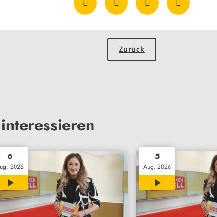
Zurück
interessieren
6
5
ug. 2026
Aug. 2026
30:02
30:03