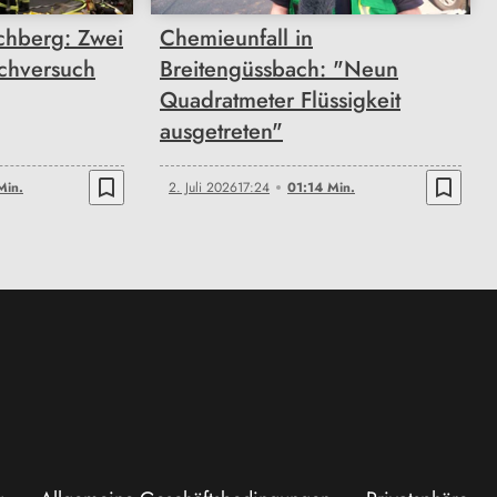
schberg: Zwei
Chemieunfall in
chversuch
Breitengüssbach: "Neun
Quadratmeter Flüssigkeit
ausgetreten"
bookmark_border
bookmark_border
Min.
2. Juli 2026
17:24
01:14 Min.