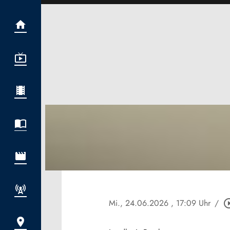
Mi., 24.06.2026
, 17:09 Uhr
/
play_circle