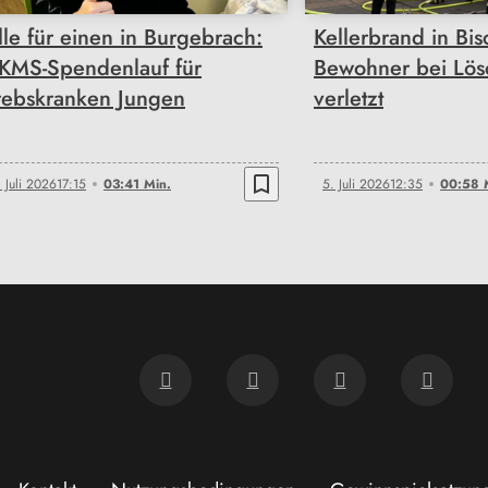
lle für einen in Burgebrach:
Kellerbrand in Bi
KMS-Spendenlauf für
Bewohner bei Lös
rebskranken Jungen
verletzt
bookmark_border
. Juli 2026
17:15
03:41 Min.
5. Juli 2026
12:35
00:58 