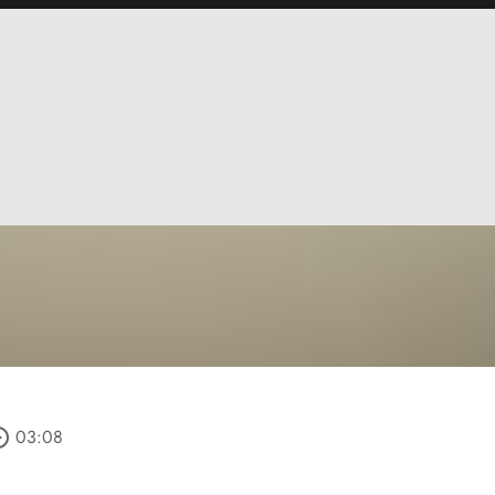
_outline
03:08