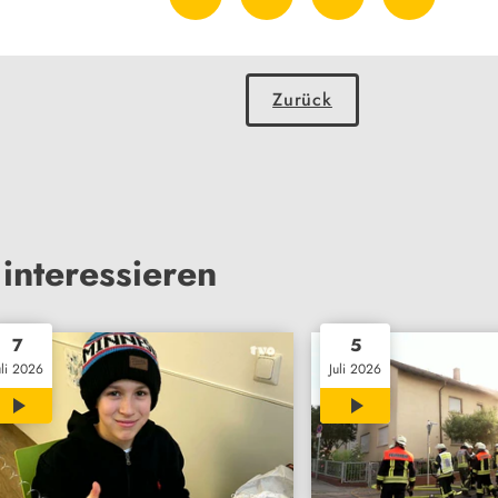
Zurück
interessieren
7
5
uli 2026
Juli 2026
03:41
00:58