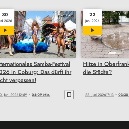
30
22
Sambaco
uni 2026
Juni 2026
04:09
03:30
nternationales Samba-Festival
Hitze in Oberfran
026 in Coburg: Das dürft ihr
die Städte?
icht verpassen!
bookmark_border
0. Juni 2026
12:59
04:09 Min.
22. Juni 2026
17:13
03:30