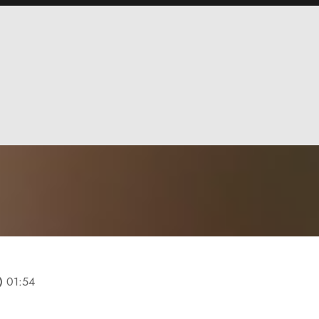
line
01:54