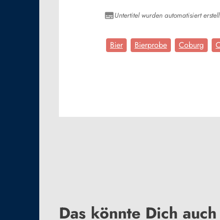
Untertitel wurden automatisiert erstell
Bier
Bierprobe
Coburg
C
Das könnte Dich auch 