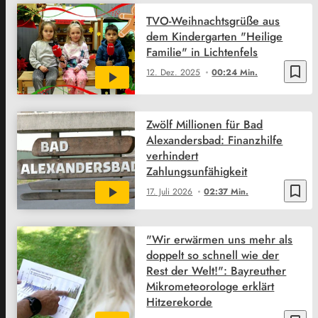
TVO-Weihnachtsgrüße aus
dem Kindergarten "Heilige
Familie" in Lichtenfels
bookmark_border
12. Dez. 2025
00:24 Min.
Zwölf Millionen für Bad
Alexandersbad: Finanzhilfe
verhindert
Zahlungsunfähigkeit
bookmark_border
17. Juli 2026
02:37 Min.
"Wir erwärmen uns mehr als
doppelt so schnell wie der
Rest der Welt!": Bayreuther
Mikrometeorologe erklärt
Hitzerekorde