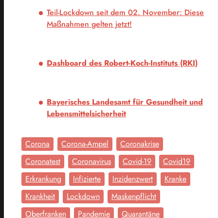
Teil-Lockdown seit dem 02. November: Diese
Maßnahmen gelten jetzt!
Dashboard des Robert-Koch-Instituts (RKI)
Bayerisches Landesamt für Gesundheit und
Lebensmittelsicherheit
Corona
Corona-Ampel
Coronakrise
Coronatest
Coronavirus
Covid-19
Covid19
Erkrankung
Infizierte
Inzidenzwert
Kranke
Krankheit
Lockdown
Maskenpflicht
Oberfranken
Pandemie
Quarantäne