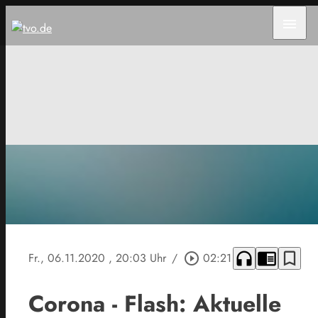
menu
headphones
chrome_reader_mode
bookmark_border
Fr., 06.11.2020
, 20:03 Uhr
/
play_circle_outline
02:21
Corona - Flash: Aktuelle