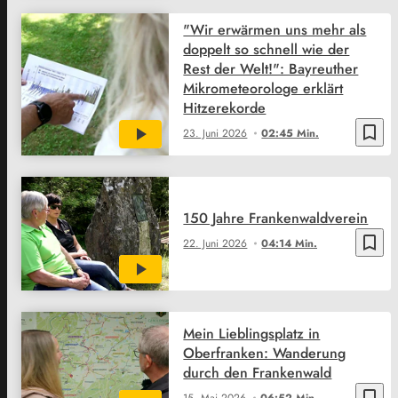
"Wir erwärmen uns mehr als
doppelt so schnell wie der
Rest der Welt!": Bayreuther
Mikrometeorologe erklärt
Hitzerekorde
bookmark_border
23. Juni 2026
02:45 Min.
150 Jahre Frankenwaldverein
bookmark_border
22. Juni 2026
04:14 Min.
Mein Lieblingsplatz in
Oberfranken: Wanderung
durch den Frankenwald
bookmark_border