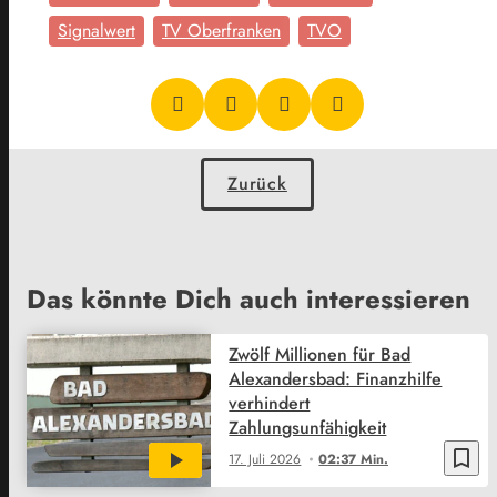
Signalwert
TV Oberfranken
TVO
Zurück
Das könnte Dich auch interessieren
Zwölf Millionen für Bad
Alexandersbad: Finanzhilfe
verhindert
Zahlungsunfähigkeit
bookmark_border
17. Juli 2026
02:37 Min.