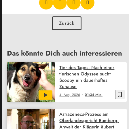
Zurück
Das könnte Dich auch interessieren
Tier des Tages: Nach einer
tierischen Odyssee sucht
Scooby ein dauerhaftes
Zuhause
bookmark_border
4. Aug. 2026
01:34 Min.
Astrazeneca-Prozess am
Oberlandesgericht Bamberg:
Anwalt der Klägerin äußert