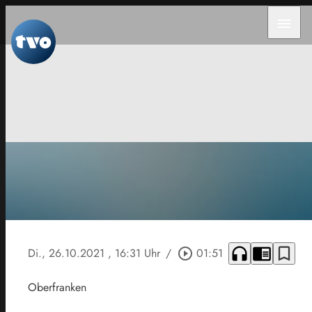
menu
headphones
chrome_reader_mode
bookmark_border
Di., 26.10.2021
, 16:31 Uhr
/
play_circle_outline
01:51
Oberfranken