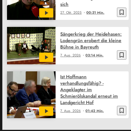
sich
bookmark_border
27. Okt. 2025
00:31 Min.
Sängerkrieg der Heidehasen:
Lodengrün erobert die kleine
Bühne in Bayreuth
bookmark_border
7. Aug. 2026
03:14 Min.
Ist Hoffmann
verhandlungsfähig? -
Angeklagter im
Schmierölskandal erneut im
Landgericht Hof
bookmark_border
7. Aug. 2026
01:42 Min.