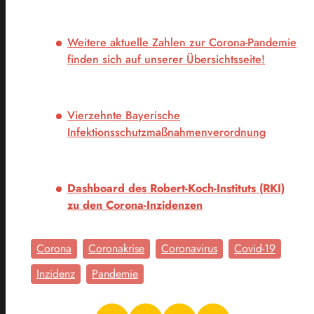
Weitere aktuelle Zahlen zur Corona-Pandemie
finden sich auf unserer Übersichtsseite!
Vierzehnte Bayerische
Infektionsschutzmaßnahmenverordnung
Dashboard des Robert-Koch-Instituts (RKI)
zu den Corona-Inzidenzen
Corona
Coronakrise
Coronavirus
Covid-19
Inzidenz
Pandemie