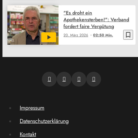
"Es droht ein
Apothekensterben!": Verband
fordert faire Vergütung
bookmark_border
20. März 2026
02:50 Min.
Impressum
Datenschutzerklärung
Kontakt