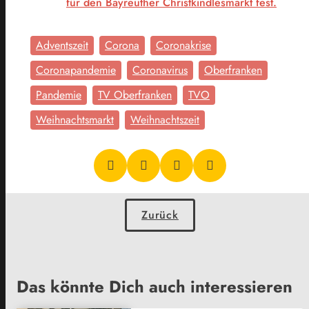
für den
Bayreuther Christkindlesmarkt fest.
Adventszeit
Corona
Coronakrise
Coronapandemie
Coronavirus
Oberfranken
Pandemie
TV Oberfranken
TVO
Weihnachtsmarkt
Weihnachtszeit
Zurück
Das könnte Dich auch interessieren