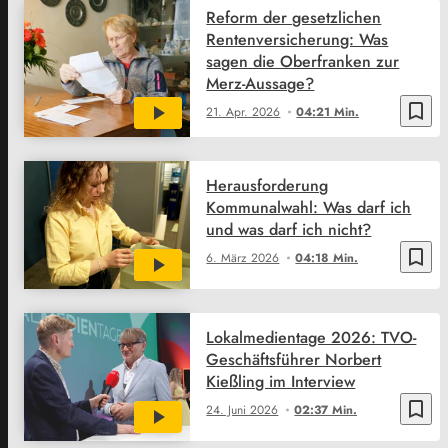
Reform der gesetzlichen
Rentenversicherung: Was
sagen die Oberfranken zur
Merz-Aussage?
bookmark_border
21. Apr. 2026
04:21 Min.
Herausforderung
Kommunalwahl: Was darf ich
und was darf ich nicht?
bookmark_border
6. März 2026
04:18 Min.
Lokalmedientage 2026: TVO-
Geschäftsführer Norbert
Kießling im Interview
bookmark_border
24. Juni 2026
02:37 Min.