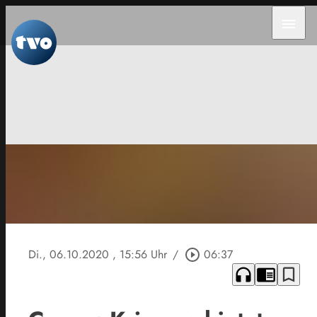
menu
Di., 06.10.2020
, 15:56 Uhr
/
play_circle_outline
06:37
headphones
chrome_reader_mode
bookmark_border