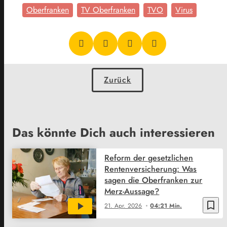
Oberfranken
TV Oberfranken
TVO
Virus
Zurück
Das könnte Dich auch interessieren
Reform der gesetzlichen
Rentenversicherung: Was
sagen die Oberfranken zur
Merz-Aussage?
bookmark_border
21. Apr. 2026
04:21 Min.