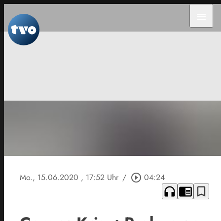
menu
Mo., 15.06.2020
, 17:52 Uhr
/
play_circle_outline
04:24
headphones
chrome_reader_mode
bookmark_border