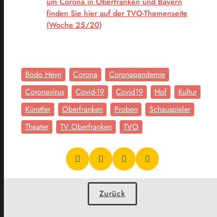
um Corona in Oberfranken und Bayern
finden Sie hier auf der TVO-Themenseite
(Woche 25/20)
Bodo Heyn
Corona
Coronapandemie
Coronavirus
Covid-19
Covid19
Hof
Kultur
Künstler
Oberfranken
Proben
Schauspieler
Theater
TV Oberfranken
TVO
Zurück