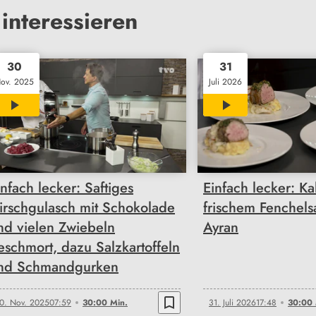
interessieren
30
31
ov. 2025
Juli 2026
30:00
30:00
infach lecker: Saftiges
Einfach lecker: Kal
irschgulasch mit Schokolade
frischem Fenchels
nd vielen Zwiebeln
Ayran
eschmort, dazu Salzkartoffeln
nd Schmandgurken
bookmark_border
0. Nov. 2025
07:59
30:00 Min.
31. Juli 2026
17:48
30:00 