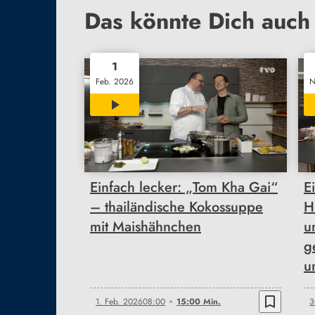
Das könnte Dich auch 
1
Feb. 2026
N
15:00
Einfach lecker: „Tom Kha Gai“
E
– thailändische Kokossuppe
H
mit Maishähnchen
u
g
u
bookmark_border
1. Feb. 2026
08:00
15:00 Min.
3