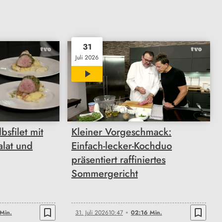
31
Juli 2026
02:16
bsfilet mit
Kleiner Vorgeschmack:
alat und
Einfach-lecker-Kochduo
präsentiert raffiniertes
Sommergericht
bookmark_border
bookmark_border
Min.
31. Juli 2026
10:47
02:16 Min.