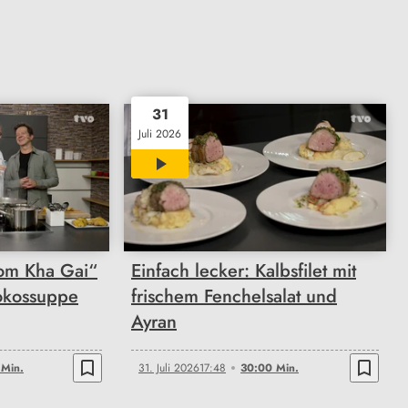
31
Juli 2026
30:00
Tom Kha Gai“
Einfach lecker: Kalbsfilet mit
Kokossuppe
frischem Fenchelsalat und
Ayran
bookmark_border
bookmark_border
 Min.
31. Juli 2026
17:48
30:00 Min.