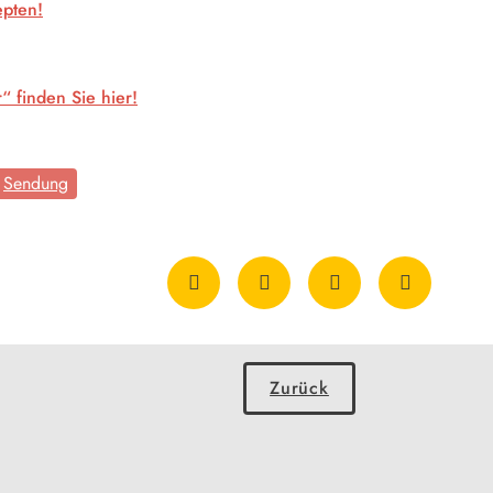
epten!
“ finden Sie hier!
Sendung
Zurück