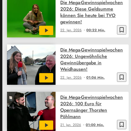
Die Mega-Gewinnspielwochen
2026: Diese Geldsumme
können Sie heute bei TVO
gewinnen!
bookmark_border
22. Jan. 2026
00:22 Min.
Die Mega-Gewinnspielwochen
2026: Ungewöhnliche
Gewinnübergabe in
Weidhausen!
bookmark_border
22. Jan. 2026
01:06 Min.
Die Mega-Gewinnspielwochen
2026: 100 Euro für
Opernsänger Thorsten
Pöhlmann
bookmark_border
21. Jan. 2026
01:00 Min.