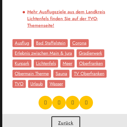
Mehr Ausflugsziele aus dem Landkreis
Lichtenfels finden Sie auf der TVO-
Themenseite!
Ausflug
Bad Staffelstein
Corona
Erlebnis zwischen Main & Jura
Gradierwerk
Kurpark
Lichtenfels
Meer
Oberfranken
Obermain Therme
Sauna
TV Oberfranken
TVO
Urlaub
Wasser
Zurück