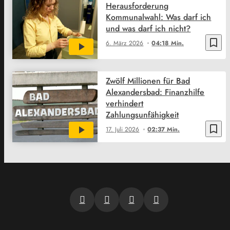
Herausforderung
Kommunalwahl: Was darf ich
und was darf ich nicht?
bookmark_border
6. März 2026
04:18 Min.
Zwölf Millionen für Bad
Alexandersbad: Finanzhilfe
verhindert
Zahlungsunfähigkeit
bookmark_border
17. Juli 2026
02:37 Min.