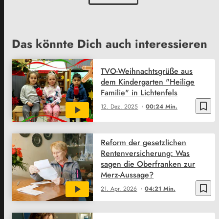
Das könnte Dich auch interessieren
TVO-Weihnachtsgrüße aus
dem Kindergarten "Heilige
Familie" in Lichtenfels
bookmark_border
12. Dez. 2025
00:24 Min.
Reform der gesetzlichen
Rentenversicherung: Was
sagen die Oberfranken zur
Merz-Aussage?
bookmark_border
21. Apr. 2026
04:21 Min.