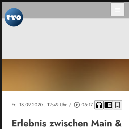
menu
headphones
chrome_reader_mode
bookmark_border
Fr., 18.09.2020
, 12:49 Uhr
/
play_circle_outline
05:17
Erlebnis zwischen Main &