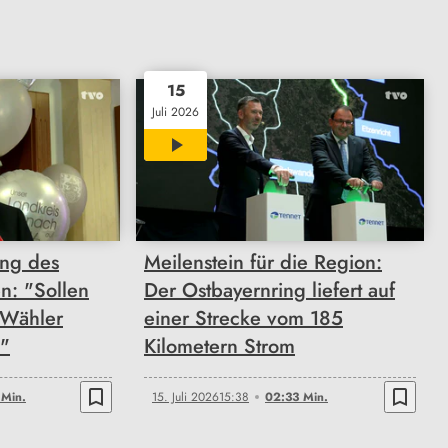
15
Juli 2026
02:33
ng des
Meilenstein für die Region:
en: "Sollen
Der Ostbayernring liefert auf
 Wähler
einer Strecke vom 185
n"
Kilometern Strom
bookmark_border
bookmark_border
Min.
15. Juli 2026
15:38
02:33 Min.