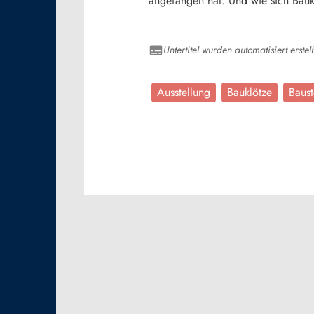
angefangen hat. Und wie sich Bauk
Untertitel wurden automatisiert erstell
Ausstellung
Bauklötze
Baust