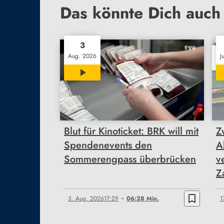
Das könnte Dich auch 
3
Aug. 2026
J
06:28
Blut für Kinoticket: BRK will mit
Z
Spendenevents den
A
Sommerengpass überbrücken
v
Z
bookmark_border
3. Aug. 2026
17:29
06:28 Min.
1