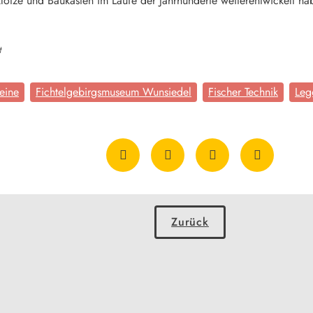
lötze und Baukästen im Laufe der Jahrhunderte weiterentwickelt ha
t
eine
Fichtelgebirgsmuseum Wunsiedel
Fischer Technik
Leg
Zurück