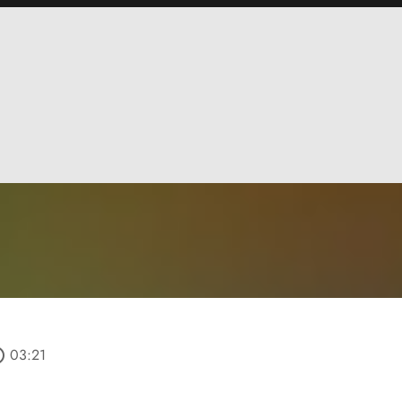
utline
03:21