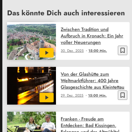
Das könnte Dich auch interessieren
Zwischen Tradition und
Aufbruch in Kronach: Ein Jahr
voller Neuerungen
bookmark_border
30. Dez. 2025
15:00 Min.
Von der Glashütte zum
Weltmarktführer: 400 Jahre
Glasgeschichte aus Kleintettau
bookmark_border
29. Dez. 2025
15:00 Min.
Franken - Freude am
Entdecken: Bad Kissingen,
Erlangen und das Altmühltal