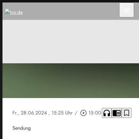
menu
headphones
chrome_reader_mode
bookmark_border
Fr., 28.06.2024
, 15:25 Uhr
/
play_circle_outline
15:00
Sendung