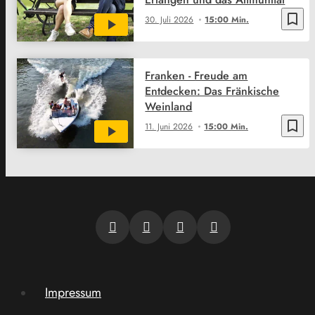
bookmark_border
30. Juli 2026
15:00 Min.
Franken - Freude am
Entdecken: Das Fränkische
Weinland
bookmark_border
11. Juni 2026
15:00 Min.
Impressum