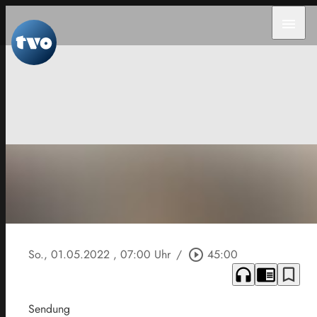
menu
So., 01.05.2022
, 07:00 Uhr
/
play_circle_outline
45:00
headphones
chrome_reader_mode
bookmark_border
Sendung