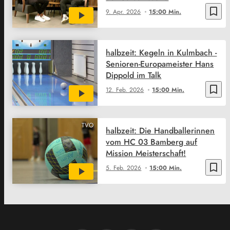
bookmark_border
9. Apr. 2026
15:00 Min.
halbzeit: Kegeln in Kulmbach -
Senioren-Europameister Hans
Dippold im Talk
bookmark_border
12. Feb. 2026
15:00 Min.
TVO
halbzeit: Die Handballerinnen
vom HC 03 Bamberg auf
Mission Meisterschaft!
bookmark_border
5. Feb. 2026
15:00 Min.