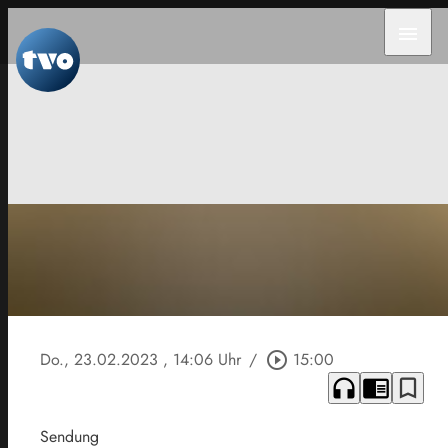
menu
Do., 23.02.2023
, 14:06 Uhr
/
play_circle_outline
15:00
headphones
chrome_reader_mode
bookmark_border
Sendung