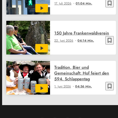
bookmark_border
17. Juli 2026
01:04 Min.
150 Jahre Frankenwaldverein
bookmark_border
22. Juni 2026
04:14 Min.
Tradition, Bier und
Gemeinschaft: Hof feiert den
594. Schlappentag
bookmark_border
1. Juni 2026
04:36 Min.