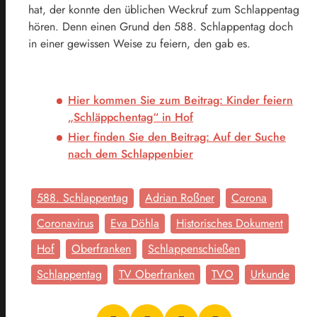
hat, der konnte den üblichen Weckruf zum Schlappentag
hören. Denn einen Grund den 588. Schlappentag doch
in einer gewissen Weise zu feiern, den gab es.
Hier kommen Sie zum Beitrag: Kinder feiern
„Schläppchentag“ in Hof
Hier finden Sie den Beitrag: Auf der Suche
nach dem Schlappenbier
588. Schlappentag
Adrian Roßner
Corona
Coronavirus
Eva Döhla
Historisches Dokument
Hof
Oberfranken
Schlappenschießen
Schlappentag
TV Oberfranken
TVO
Urkunde