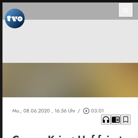
menu
Mo., 08.06.2020
, 16:56 Uhr
/
play_circle_outline
03:01
headphones
chrome_reader_mode
bookmark_border