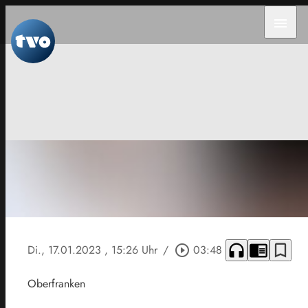
menu
headphones
chrome_reader_mode
bookmark_border
Di., 17.01.2023
, 15:26 Uhr
/
play_circle_outline
03:48
Oberfranken