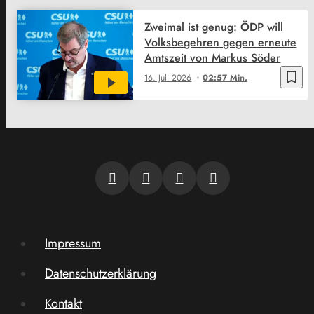
Zweimal ist genug: ÖDP will
Volksbegehren gegen erneute
Amtszeit von Markus Söder
bookmark_border
16. Juli 2026
02:57 Min.
Impressum
Datenschutzerklärung
Kontakt