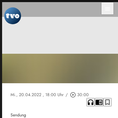
menu
Mi., 20.04.2022
, 18:00 Uhr
/
play_circle_outline
30:00
headphones
chrome_reader_mode
bookmark_border
Sendung