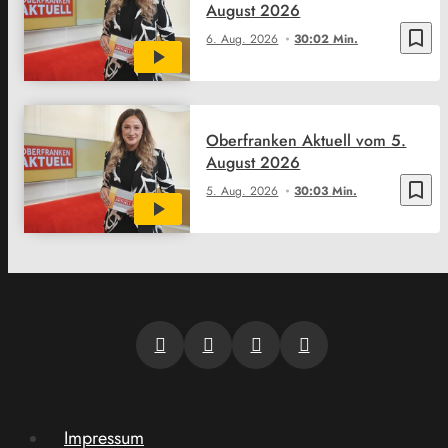
August 2026
bookmark_border
6. Aug. 2026
30:02 Min.
Oberfranken Aktuell vom 5.
August 2026
bookmark_border
5. Aug. 2026
30:03 Min.
Impressum