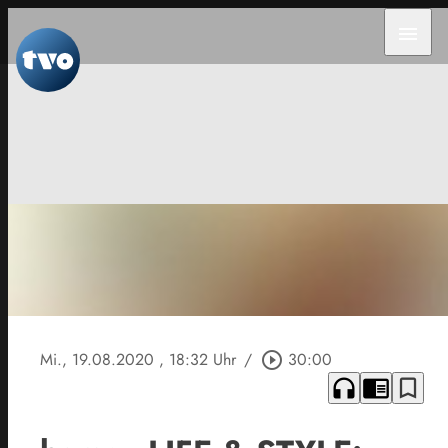
menu
Mi., 19.08.2020
, 18:32 Uhr
/
play_circle_outline
30:00
headphones
chrome_reader_mode
bookmark_border