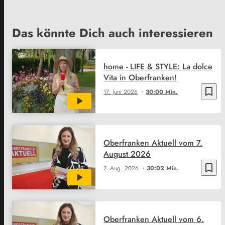
Das könnte Dich auch interessieren
home - LIFE & STYLE: La dolce
Vita in Oberfranken!
bookmark_border
17. Juni 2026
30:00 Min.
Oberfranken Aktuell vom 7.
August 2026
bookmark_border
7. Aug. 2026
30:02 Min.
Oberfranken Aktuell vom 6.