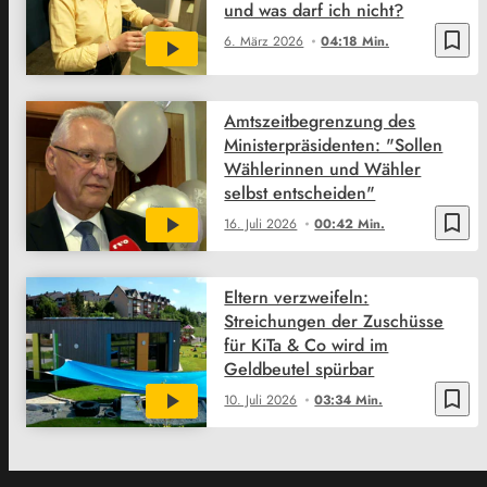
und was darf ich nicht?
bookmark_border
6. März 2026
04:18 Min.
Amtszeitbegrenzung des
Ministerpräsidenten: "Sollen
Wählerinnen und Wähler
selbst entscheiden"
bookmark_border
16. Juli 2026
00:42 Min.
Eltern verzweifeln:
Streichungen der Zuschüsse
für KiTa & Co wird im
Geldbeutel spürbar
bookmark_border
10. Juli 2026
03:34 Min.