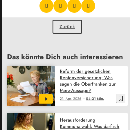
Zurück
Das könnte Dich auch interessieren
Reform der gesetzlichen
Rentenversicherung: Was
sagen die Oberfranken zur
Merz-Aussage?
bookmark_border
21. Apr. 2026
04:21 Min.
Herausforderung
Kommunalwahl: Was darf ich