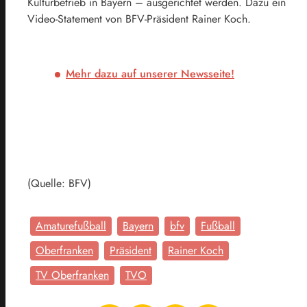
Kulturbetrieb in Bayern – ausgerichtet werden. Dazu ein
Video-Statement von BFV-Präsident Rainer Koch.
Mehr dazu auf unserer Newsseite!
(Quelle: BFV)
Amaturefußball
Bayern
bfv
Fußball
Oberfranken
Präsident
Rainer Koch
TV Oberfranken
TVO