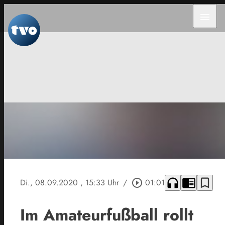
menu
headphones
chrome_reader_mode
bookmark_border
Di., 08.09.2020
, 15:33 Uhr
/
play_circle_outline
01:01
Im Amateurfußball rollt